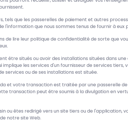
isons pourront recueillir, utiliser et divulguer vos rensei
ournissent.
iers, tels que les passerelles de paiement et autres proce
de l'information que nous sommes tenus de fournir à eux po
 de lire leur politique de confidentialité de sorte que 
eux.
 être situés ou avoir des installations situées dans une aut
implique les services d'un fournisseur de services tiers,
de services ou de ses installations est située.
da et votre transaction est traitée par une passerelle de
te transaction peut être soumis à la divulgation en vertu 
n ou êtes redirigé vers un site tiers ou de l'application, v
n de notre site Web.