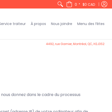
•
0
$0 CAD
Service traiteur
À propos
Nous joindre
Menu des fêtes
4492, rue Garnier, Montréal, QC, H2J3S2
s nous donnez dans le cadre du processus
net (adresse IP) de votre ordinateur afin de