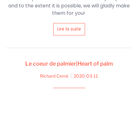
and to the extent it is possible, we will gladly make
them for you!
Lire la suite
Le coeur de palmier|Heart of palm
Richard Cemé
2020-03-11
Lire la suite
La coriandre, pour sa saveur et son
parfum!|Coriander, for its flavor and perfume!