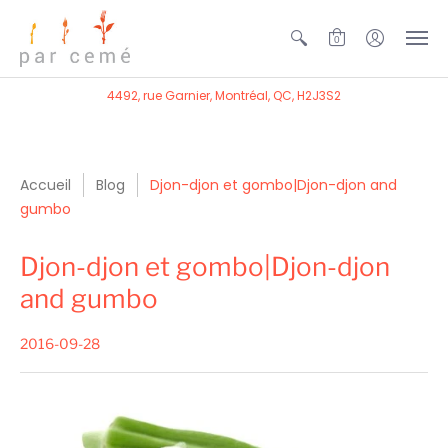
0
4492, rue Garnier, Montréal, QC, H2J3S2
Accueil
Blog
Djon-djon et gombo|Djon-djon and
gumbo
Djon-djon et gombo|Djon-djon
and gumbo
2016-09-28