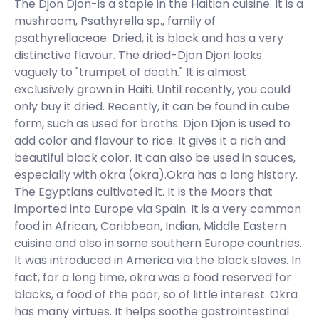
The Djon Djon-is a staple in the Haitian cuisine. It is a
mushroom, Psathyrella sp., family of
psathyrellaceae. Dried, it is black and has a very
distinctive flavour. The dried-Djon Djon looks
vaguely to "trumpet of death." It is almost
exclusively grown in Haiti. Until recently, you could
only buy it dried. Recently, it can be found in cube
form, such as used for broths. Djon Djon is used to
add color and flavour to rice. It gives it a rich and
beautiful black color. It can also be used in sauces,
especially with okra (okra).Okra has a long history.
The Egyptians cultivated it. It is the Moors that
imported into Europe via Spain. It is a very common
food in African, Caribbean, Indian, Middle Eastern
cuisine and also in some southern Europe countries.
It was introduced in America via the black slaves. In
fact, for a long time, okra was a food reserved for
blacks, a food of the poor, so of little interest. Okra
has many virtues. It helps soothe gastrointestinal