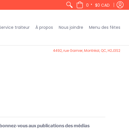
•
0
$0 CAD
Service traiteur
À propos
Nous joindre
Menu des fêtes
4492, rue Garnier, Montréal, QC, H2J3S2
bonnez-vous aux publications des médias