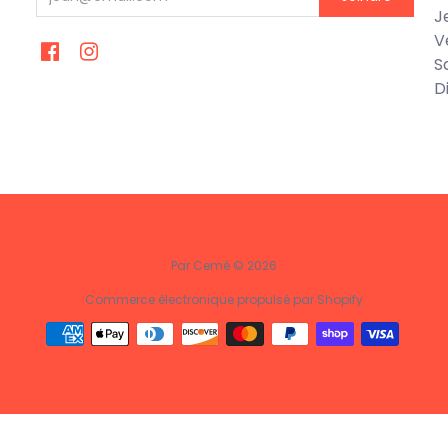
J
V
S
D
Par Cemé © 2026
Commerce électronique propulsé par Shopify