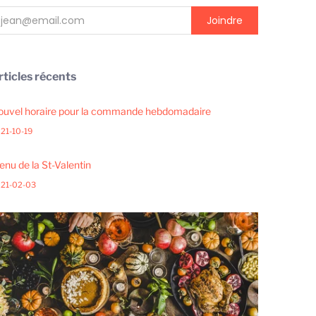
rticles récents
ouvel horaire pour la commande hebdomadaire
21-10-19
nu de la St-Valentin
21-02-03