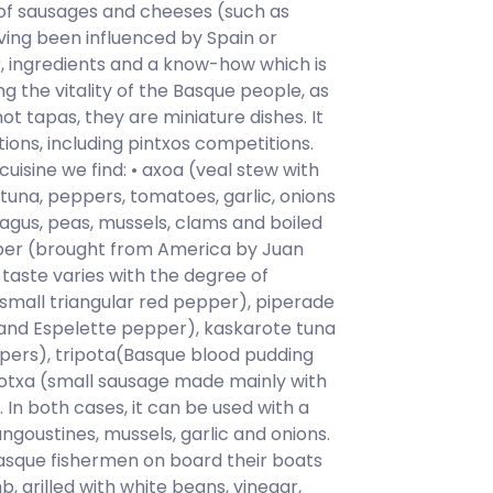
l of sausages and cheeses (such as
ving been influenced by Spain or
r, ingredients and a know-how which is
cting the vitality of the Basque people, as
t tapas, they are miniature dishes. It
ons, including pintxos competitions.
isine we find: • axoa (veal stew with
tuna, peppers, tomatoes, garlic, onions
agus, peas, mussels, clams and boiled
pper (brought from America by Juan
 taste varies with the degree of
 (small triangular red pepper), piperade
s and Espelette pepper), kaskarote tuna
pers), tripota(Basque blood pudding
potxa (small sausage made mainly with
 In both cases, it can be used with a
angoustines, mussels, garlic and onions.
Basque fishermen on board their boats
mb, grilled with white beans, vinegar,