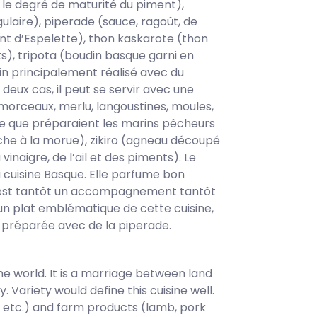
le degré de maturité du piment),
gulaire), piperade (sauce, ragoût, de
nt d’Espelette), thon kaskarote (thon
s), tripota (boudin basque garni en
in principalement réalisé avec du
 deux cas, il peut se servir avec une
morceaux, merlu, langoustines, moules,
oupe que préparaient les marins pêcheurs
êche à la morue), zikiro (agneau découpé
vinaigre, de l’ail et des piments). Le
a cuisine Basque. Elle parfume bon
 est tantôt un accompagnement tantôt
n plat emblématique de cette cuisine,
t préparée avec de la piperade.
 the world. It is a marriage between land
ty. Variety would define this cuisine well.
, etc.) and farm products (lamb, pork