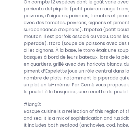
On compte 12 espèces dont le goût varie avec 
pimiento del piquillo (petit poivron rouge trian
poivrons, d’oignons, poivrons, tomates et pime
avec des tomates, poivrons, oignons et piment
surabondance d’oignons), tripotxa (petit boud
mouton. Il est parfois associé au veau. Dans les
piperade), ttoro (soupe de poissons avec des 
ail et oignons. À la base, le ttoro était une s
basques à bord de leurs bateaux, lors de la p
en quartiers, grillé avec des haricots blancs, du 
piment d’Espelette joue un rôle central dans l
nombre de plats, notamment la piperade qui
un plat en lui-même. Par Cemé vous propose u
le poulet à la basquaise, une recette de poule
#lang2:
Basque cuisine is a reflection of this region of
and sea. It is a mix of sophistication and rustici
It includes both seafood (anchovies, cod, hake