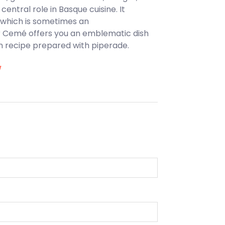
entral role in Basque cuisine. It
 which is sometimes an
r Cemé offers you an emblematic dish
ken recipe prepared with piperade.