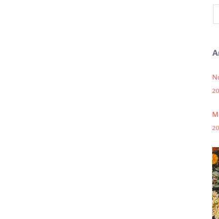
A
N
20
Me
20