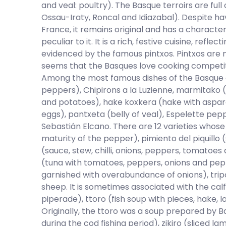
and veal: poultry). The Basque terroirs are ful
Ossau-Iraty, Roncal and Idiazabal). Despite ha
France, it remains original and has a characte
peculiar to it. It is a rich, festive cuisine, refle
evidenced by the famous pintxos. Pintxos are no
seems that the Basques love cooking competiti
Among the most famous dishes of the Basque cu
peppers), Chipirons a la Luzienne, marmitako (
and potatoes), hake koxkera (hake with aspar
eggs), pantxeta (belly of veal), Espelette pe
Sebastián Elcano. There are 12 varieties whose
maturity of the pepper), pimiento del piquillo
(sauce, stew, chilli, onions, peppers, tomatoe
(tuna with tomatoes, peppers, onions and pep
garnished with overabundance of onions), tri
sheep. It is sometimes associated with the calf.
piperade), ttoro (fish soup with pieces, hake, l
Originally, the ttoro was a soup prepared by 
during the cod fishing period), zikiro (sliced la