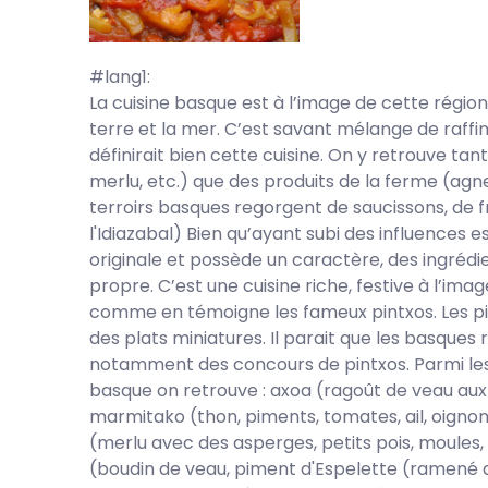
#lang1:
La cuisine basque est à l’image de cette régio
terre et la mer. C’est savant mélange de raffin
définirait bien cette cuisine. On y retrouve tan
merlu, etc.) que des produits de la ferme (agnea
terroirs basques regorgent de saucissons, de f
l'Idiazabal) Bien qu’ayant subi des influences e
originale et possède un caractère, des ingrédien
propre. C’est une cuisine riche, festive à l’imag
comme en témoigne les fameux pintxos. Les pi
des plats miniatures. Il parait que les basques 
notamment des concours de pintxos. Parmi les p
basque on retrouve : axoa (ragoût de veau aux 
marmitako (thon, piments, tomates, ail, oign
(merlu avec des asperges, petits pois, moules,
(boudin de veau, piment d'Espelette (ramené 