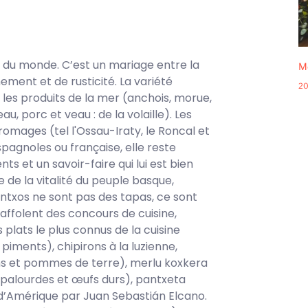
n du monde. C’est un mariage entre la
Me
ement et de rusticité. La variété
20
t les produits de la mer (anchois, morue,
u, porc et veau : de la volaille). Les
romages (tel l'Ossau-Iraty, le Roncal et
spagnoles ou française, elle reste
ts et un savoir-faire qui lui est bien
e de la vitalité du peuple basque,
ntxos ne sont pas des tapas, ce sont
raffolent des concours de cuisine,
lats le plus connus de la cuisine
piments), chipirons à la luzienne,
ons et pommes de terre), merlu koxkera
 palourdes et œufs durs), pantxeta
d’Amérique par Juan Sebastián Elcano.