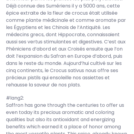
Déjà connue des Sumériens il y a 5000 ans, cette
épice extraite de la fleur de crocus était utilisée
comme plante médicinale et comme aromate par
les Égyptiens et les Chinois de l’Antiquité. Les
médecins grecs, dont Hippocrate, connaissaient
aussi ses vertus stimulantes et digestives. C’est aux
Phéniciens d’abord et aux Croisés ensuite que l’on
doit l’expansion du Safran en Europe d’abord, puis
dans le reste du monde. Aujourd’hui cultivé sur les
cinq continents, le Crocus sativus nous offre ses
précieux pistils qui ensoleille nos assiettes et
rehausse la saveur de nos plats.
#lang2:
Saffron has gone through the centuries to offer us
even today its precious aromatic and coloring
qualities but also its antioxidant and energizing
benefits which earned it a place of honor among
the most versatile plants. This spice, already known