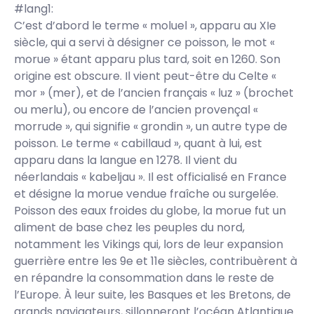
#lang1:
C’est d’abord le terme « moluel », apparu au XIe
siècle, qui a servi à désigner ce poisson, le mot «
morue » étant apparu plus tard, soit en 1260. Son
origine est obscure. Il vient peut-être du Celte «
mor » (mer), et de l’ancien français « luz » (brochet
ou merlu), ou encore de l’ancien provençal «
morrude », qui signifie « grondin », un autre type de
poisson. Le terme « cabillaud », quant à lui, est
apparu dans la langue en 1278. Il vient du
néerlandais « kabeljau ». Il est officialisé en France
et désigne la morue vendue fraîche ou surgelée.
Poisson des eaux froides du globe, la morue fut un
aliment de base chez les peuples du nord,
notamment les Vikings qui, lors de leur expansion
guerrière entre les 9e et 11e siècles, contribuèrent à
en répandre la consommation dans le reste de
l’Europe. À leur suite, les Basques et les Bretons, de
grands navigateurs, sillonneront l’océan Atlantique