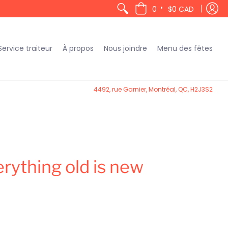
•
0
$0 CAD
Service traiteur
À propos
Nous joindre
Menu des fêtes
4492, rue Garnier, Montréal, QC, H2J3S2
erything old is new