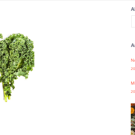
A
A
N
20
Me
20