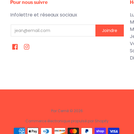
Pour nous suivre
H
Infolettre et réseaux sociaux
Lu
M
M
J
V
S
D
Par Cemé © 2026
Commerce électronique propulsé par Shopify