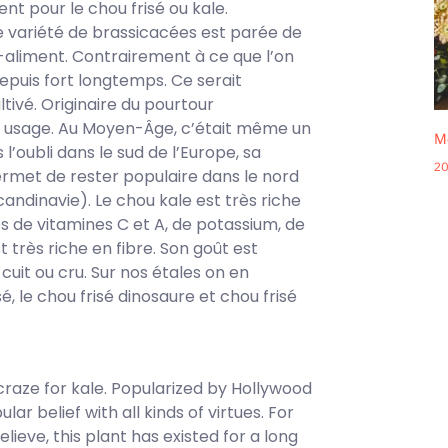
t pour le chou frisé ou kale.
e variété de brassicacées est parée de
r-aliment. Contrairement à ce que l’on
depuis fort longtemps. Ce serait
ltivé. Originaire du pourtour
d usage. Au Moyen-Âge, c’était même un
Me
’oubli dans le sud de l’Europe, sa
20
 permet de rester populaire dans le nord
andinavie). Le chou kale est très riche
s de vitamines C et A, de potassium, de
t très riche en fibre. Son goût est
uit ou cru. Sur nos étales on en
sé, le chou frisé dinosaure et chou frisé
raze for kale. Popularized by Hollywood
lar belief with all kinds of virtues. For
lieve, this plant has existed for a long