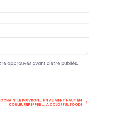
tre approuvés avant d'être publiés.
ROCHAIN: LE POIVRON… UN ALIMENT HAUT EN
COULEUR!|PEPPER ... A COLORFUL FOOD!