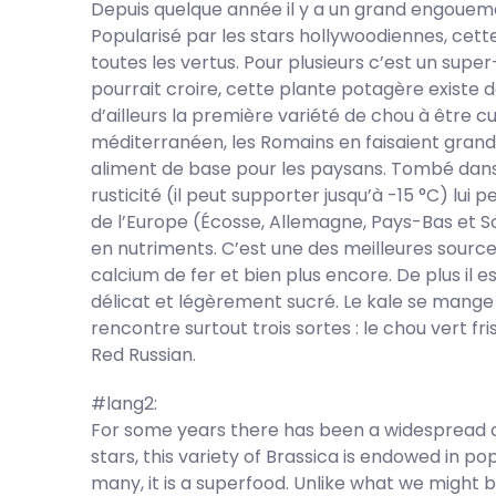
Depuis quelque année il y a un grand engouemen
Popularisé par les stars hollywoodiennes, cett
toutes les vertus. Pour plusieurs c’est un supe
pourrait croire, cette plante potagère existe 
d’ailleurs la première variété de chou à être cu
méditerranéen, les Romains en faisaient gran
aliment de base pour les paysans. Tombé dans l
rusticité (il peut supporter jusqu’à -15 °C) lui
de l’Europe (Écosse, Allemagne, Pays-Bas et Sc
en nutriments. C’est une des meilleures source
calcium de fer et bien plus encore. De plus il es
délicat et légèrement sucré. Le kale se mange c
rencontre surtout trois sortes : le chou vert fri
Red Russian.
#lang2:
For some years there has been a widespread c
stars, this variety of Brassica is endowed in popu
many, it is a superfood. Unlike what we might be